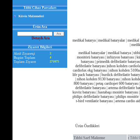
Tıbbi Cihaz Parcaları
Küvöz Malzemeleri
Ürün Ara
Detaylı Ara
medikal batarya | medikal bataryalar | medikal ci
| medik
Ziyaret Bilgileri
medikal bataryalar | medikal batarya | tıbbi 
Aktif Ziyaretçi
2
monitörü bataryası | infüzyon bataryası | kü
Bugün Toplam
4
bataryası | primedik defibrilatör bataryası
Toplam Ziyaret
271075
defibrilatör bataryası |nihon kohden cardio
cardiofax ekg bataryası | nihon kohden 5100a
life pack bataryası | burdick defibrilatör bata
| nihon kohden 9130 bataryası | nihon kohde
800 bataryası | petaş cardiopet 600 bataryası
defibrilatör bataryası | artema defibrilatör b
kuvöz bataryası | hastabaşı monitör bataryası |
philips defibrilatör bataryası | philips monitör
t-bird ventilatör bataryası | artema cardio ai
Ürün Özellikleri
Tıbbi Sarf Malzeme
:
Tıbbi 