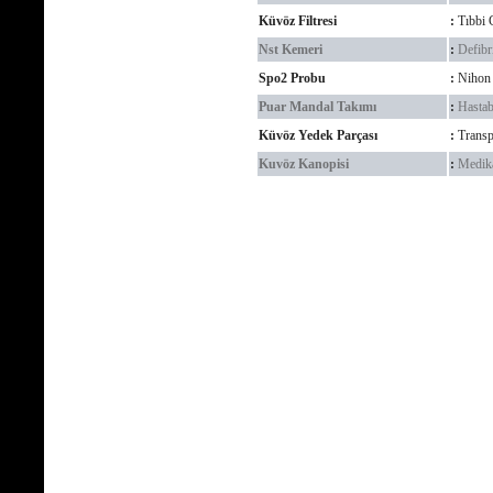
Küvöz Filtresi
:
Tıbbi 
Nst Kemeri
:
Defibri
Spo2 Probu
:
Nihon 
Puar Mandal Takımı
:
Hastab
Küvöz Yedek Parçası
:
Transp
Kuvöz Kanopisi
:
Medika