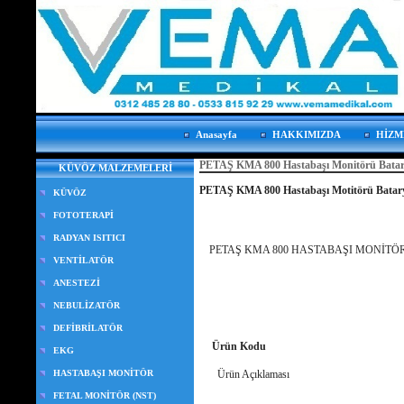
Anasayfa
HAKKIMIZDA
HİZM
PETAŞ KMA 800 Hastabaşı Monitörü Batar
KÜVÖZ MALZEMELERİ
PETAŞ KMA 800 Hastabaşı Motitörü Batar
KÜVÖZ
FOTOTERAPİ
RADYAN ISITICI
PETAŞ KMA 800 HASTABAŞI MONİTÖ
VENTİLATÖR
ANESTEZİ
NEBULİZATÖR
DEFİBRİLATÖR
Ürün Kodu
EKG
HASTABAŞI MONİTÖR
Ürün Açıklaması
FETAL MONİTÖR (NST)