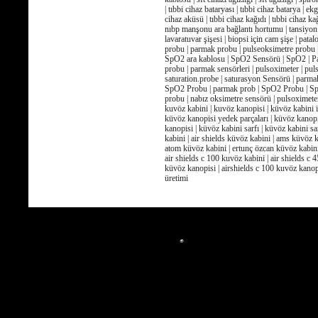
| tıbbi cihaz bataryası | tıbbi cihaz batarya | ek
cihaz aküsü | tıbbi cihaz kağıdı | tıbbi cihaz 
nıbp manşonu ara bağlantı hortumu | tansiyon ma
lavaratuvar şişesi | biopsi için cam şişe | pata
probu | parmak probu | pulseoksimetre probu |
SpO2 ara kablosu | SpO2 Sensörü | SpO2 | Pa
probu | parmak sensörleri | pulsoximeter | pu
saturation.probe | saturasyon Sensörü | parmak
SpO2 Probu | parmak prob | SpO2 Probu | SpO2
probu | nabız oksimetre sensörü | pulsoximete
kuvöz kabini | kuvöz kanopisi | küvöz kabini 
küvöz kanopisi yedek parçaları | küvöz kanop
kanopisi | küvöz kabini sarfı | küvöz kabini s
kabini | air shields küvöz kabini | ams küvöz 
atom küvöz kabini | ertunç özcan küvöz kabini
air shields c 100 kuvöz kabini | air shields c 
küvöz kanopisi | airshields c 100 kuvöz kanopi
üretimi