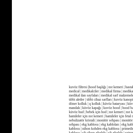
kuvöz filtresi |hood başlığı | nst kemeri | has
medical | medikalciler | medikal firma | medikal
medikal ilan sayfaları | medikal sarf malzemeleri 
tıbbi aletler | tıbbi cihaz sarfları | kuvöz ka
döner kolluk | q kolluk | küvöz bataryası | kü
mandalı | küvöz kapağı | kuvöz hood | hood başl
küvöz hud | bebek için hod | nst kemeri | nst k
hamileler için nst kemeri | hamileler için fetal m
nebulizatör kristali | monitör sehpası | monitö
sehpası | ekg kablosu | ekg kabloları | ekg ka
kablosu | nihon kohden ekg kablosu | primedic
kablosu | sft cihazı ağızlığı | sft ağızlığı | spi