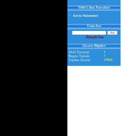
Tıbbi Cihaz Parcaları
TEN
Küvöz Malzemeleri
Ürün Ara
Detaylı Ara
Ziyaret Bilgileri
Aktif Ziyaretçi
1
Bugün Toplam
7
Toplam Ziyaret
270611