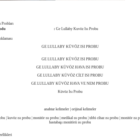
 Probları
odu
:
Ge Lullaby Kuvöz Isı Probu
ıklaması
GE LULLABY KÜVÖZ ISI PROBU
GE LULLABY KÜVÖZ ISI PROBU
GE LULLABY KÜVÖZ HAVA ISI PROBU
GE LULLABY KÜVÖZ CİLT ISI PROBU
GE LULLABY KÜVÖZ HAVA VE NEM PROBU
Küvöz Isı Probu
anahtar kelimeler | orijinal kelimeler
robu | kuvöz ısı probu | monitör ısı probu | medikal ısı probu | tıbbi cihaz ısı probu | monitör ısı p
hastabaşı monitörü ısı probu
llikleri