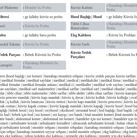
:
Hastabaşı Monitörü
arf Malzeme
:
Monitör Isı Probu
Kuvöz Kabini
Probu
ltresi
:
ge lullaby küvöz ısı probu
Hood Başlığı | Hood
:
ge lullaby Küvöz I
Tıbbi Cihaz
:
Hastabaşı Monitörü
eri
:
Küvöz Isı Probu
Bataryaları
Probu
robu
:
ge lullaby hava probu
Ekg Kablosu
:
Küvöz Isı Probları
:
Hastabaşı Monitörü
ndal Takımı
:
Kuvöz Isı Probu
Küvöz Sarfı
Probu
Küvöz Yedek
edek Parçası
:
Bebek Küvözü Isı Probu
:
Bebek Küvözü Isı 
Parçaları
:
Hastabaşı Monitörü Isı
anopisi
Probu
tresi |hood başlığı | nst kemeri | hastabaşı monitörü sehpası | kuvöz yedek parçası kuvöz sarfları 
| medikal firmalar | medikal sayfalar | medikal | medical | medikalciler | medikal firma | medikal s
dikal firmalar | medikal firmalar ankara | medikal ci | medikaller | medikal web sayfası | medikal i
an sayfaları | medikal sarf malzemeleri | medikal sarflar | medikal sarf | medikal cihazlar | medika
zlar | tıbbi cihaz | tıbbi malzemeler | tıbbi sarflar | tıbbi aletler | tıbbi cihaz sarfları | kuvöz kanopi
vöz pencere mandalı | küvöz kapı mandalı | küvöz iç duvar | küvöz kolluk | küvöz kolluğu | oval 
luk | q kolluk | küvöz bataryası | küvöz örtüsü | kuvöz kapı mandalı | kuvöz penceresi | küvöz kap
ak contası | küvöz kapak contası | kuvöz kapağı mandalı | küvöz kapağı | kuvöz hood | hood baş
aşlığı | bebek hood | oxy hood | oxyhood | oksihood | neonatal hood | hod başlığı | hud başlık | o
z hud | bebek için hod | nst kemeri | nst kayışı | nst bandı | fetal monitör kemeri |fetal monitör ka
itör bandı | abdominal kemer | abdominal nst kemeri | hamileler için nst kemeri | hamileler için fe
meri | nebulizatör kristali | nebulizatör kristalleri | ultrasonik nebulizatör kristali | buhar cihazı kr
pi nebulizatör kristali | monitör sehpası | monitör sehpaları | hastabaşı monitörü sehpası | hastab
için sehpa | hastabaşı monitörü seyyar sehpası | mobil monitör sehpası | ekg kablosu | ekg kablol
atex ekg kablosu | nihon kohden ekg kablosu | primedic ekg kablosu | monitör için ekg kablosu |