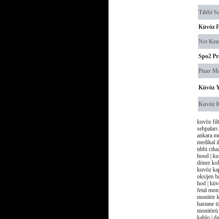
Tıbbi S
Küvöz Fi
Nst Kem
Spo2 P
Puar Ma
Küvöz Y
Kuvöz K
kuvöz fil
sehpaları 
ankara me
medikal il
tıbbi ciha
hood | ku
döner kol
kuvöz kap
oksijen b
hod | küvö
fetal mon
monitör ke
hastane ti
monitörü 
kablo | d