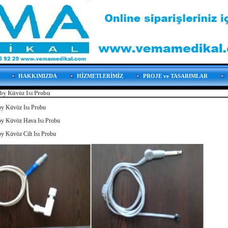
HAKKIMIZDA
HİZMETLERİMİZ
PROJE ve TASARIMLAR
by Küvöz Isı Probu
by Küvöz Isı Probu
by Küvöz Hava Isı Probu
y Küvöz Cilt Isı Probu