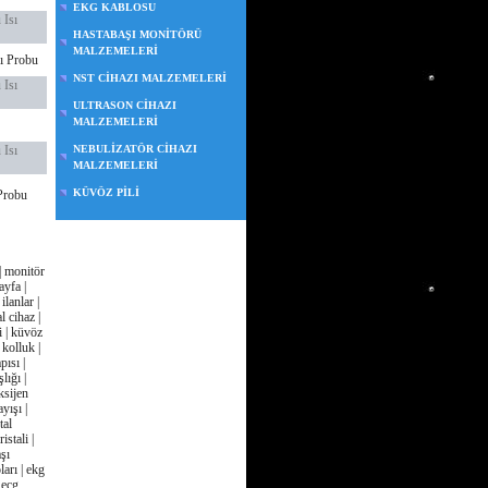
EKG KABLOSU
 Isı
HASTABAŞI MONİTÖRÜ
MALZEMELERİ
sı Probu
NST CİHAZI MALZEMELERİ
 Isı
ULTRASON CİHAZI
MALZEMELERİ
 Isı
NEBULİZATÖR CİHAZI
MALZEMELERİ
KÜVÖZ PİLİ
Probu
| monitör
ayfa |
lanlar |
l cihaz |
si | küvöz
kolluk |
ısı |
lığı |
ksijen
yışı |
tal
istali |
aşı
arı | ekg
 ecg