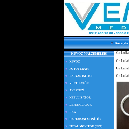
Anasayfa
Ge Lulla
KÜVÖZ MALZEMELERİ
Ge Lulla
KÜVÖZ
Ge Lulla
FOTOTERAPİ
Ge Lullab
RADYAN ISITICI
VENTİLATÖR
ANESTEZİ
NEBULİZATÖR
DEFİBRİLATÖR
EKG
HASTABAŞI MONİTÖR
FETAL MONİTÖR (NST)