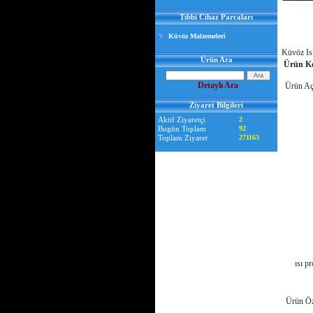
Tıbbi Cihaz Parcaları
Küvöz Malzemeleri
Küvöz Isı
Ürün Ara
Ürün K
Detaylı Ara
Ürün Aç
Ziyaret Bilgileri
Aktif Ziyaretçi
2
Bugün Toplam
92
Toplam Ziyaret
271163
ısı p
Ürün Öze