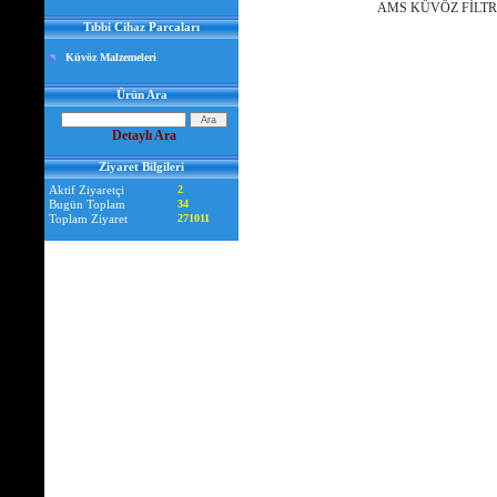
AMS KÜVÖZ FİLTRE
Tıbbi Cihaz Parcaları
Küvöz Malzemeleri
Ürün Ara
Detaylı Ara
Ziyaret Bilgileri
Aktif Ziyaretçi
2
Bugün Toplam
34
Toplam Ziyaret
271011