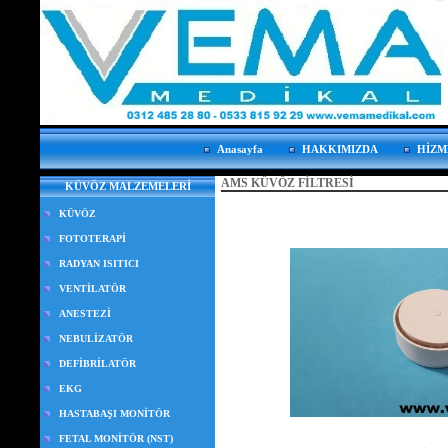
Anasayfa
HAKKIMIZDA
HİZM
AMS KÜVÖZ FİLTRESİ
KÜVÖZ MALZEMELERİ
KÜVÖZ
FOTOTERAPİ
RADYAN ISITICI
VENTİLATÖR
ANESTEZİ
NEBULİZATÖR
DEFİBRİLATÖR
EKG
HASTABAŞI MONİTÖR
FETAL MONİTÖR (NST)