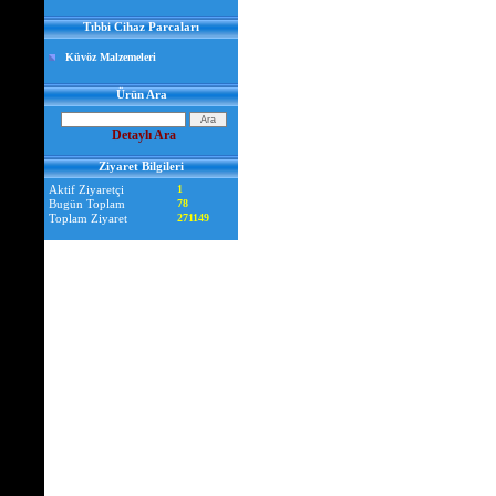
Tıbbi Cihaz Parcaları
Küvöz Malzemeleri
Ürün Ara
Detaylı Ara
Ziyaret Bilgileri
Aktif Ziyaretçi
1
Bugün Toplam
78
Toplam Ziyaret
271149