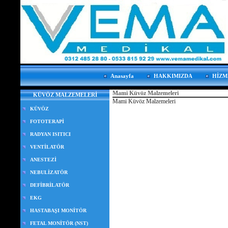
Anasayfa
HAKKIMIZDA
HİZM
Mami Küvöz Malzemeleri
KÜVÖZ MALZEMELERİ
Mami Küvöz Malzemeleri
KÜVÖZ
FOTOTERAPİ
RADYAN ISITICI
VENTİLATÖR
ANESTEZİ
NEBULİZATÖR
DEFİBRİLATÖR
EKG
HASTABAŞI MONİTÖR
FETAL MONİTÖR (NST)