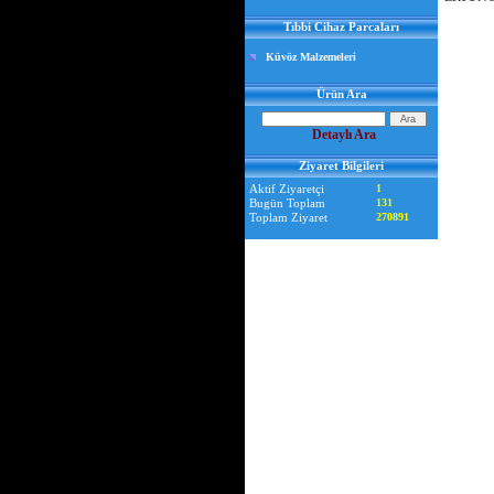
Tıbbi Cihaz Parcaları
Küvöz Malzemeleri
Ürün Ara
Detaylı Ara
Ziyaret Bilgileri
Aktif Ziyaretçi
1
Bugün Toplam
131
Toplam Ziyaret
270891