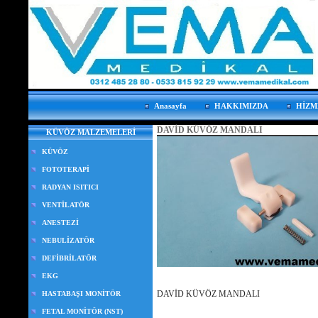
Anasayfa
HAKKIMIZDA
HİZM
DAVİD KÜVÖZ MANDALI
KÜVÖZ MALZEMELERİ
KÜVÖZ
FOTOTERAPİ
RADYAN ISITICI
VENTİLATÖR
ANESTEZİ
NEBULİZATÖR
DEFİBRİLATÖR
EKG
DAVİD KÜVÖZ MANDALI
HASTABAŞI MONİTÖR
FETAL MONİTÖR (NST)