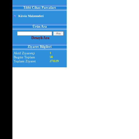
Tıbbi Cihaz Parcaları
Küvöz Malzemeleri
Ürün Ara
Detaylı Ara
Ziyaret Bilgileri
Aktif Ziyaretçi
1
Bugün Toplam
58
Toplam Ziyaret
271129