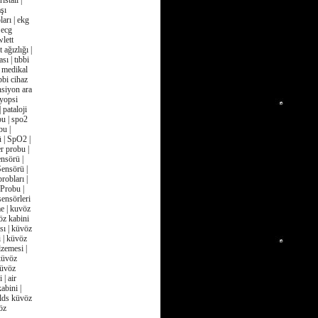
istali |
aşı
arı | ekg
 ecg
wlett
 ağızlığı |
sı | tıbbi
 | medikal
ıbbi cihaz
nsiyon ara
iyopsi
 pataloji
bu | spo2
bu |
 | SpO2 |
r probu |
nsörü |
Sensörü |
robları |
Probu |
sensörleri
e | kuvöz
öz kabini
sı | küvöz
 | küvöz
lzemesi |
 küvöz
küvöz
| air
abini |
elds küvöz
öz