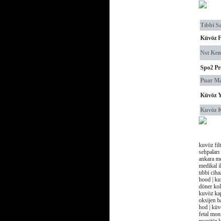
Tıbbi S
Küvöz Fi
Nst Kem
Spo2 P
Puar Ma
Küvöz Y
Kuvöz K
kuvöz fil
sehpaları 
ankara me
medikal il
tıbbi ciha
hood | ku
döner kol
kuvöz kap
oksijen b
hod | küvö
fetal mon