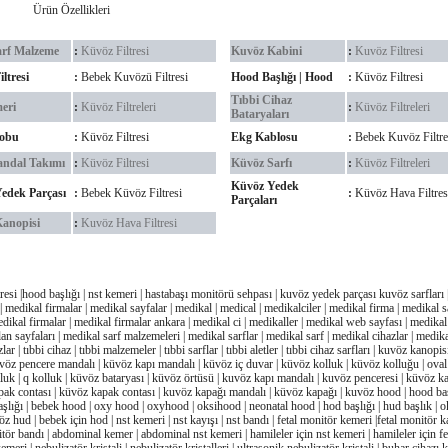
Ürün Özellikleri
arf Malzeme
:
Küvöz Filtresi
Kuvöz Kabini
:
Kuvöz Filtresi
ltresi
:
Bebek Kuvözü Filtresi
Hood Başlığı | Hood
:
Küvöz Filtresi
Tıbbi Cihaz
eri
:
Küvöz Filtreleri
:
Küvöz Filtreleri
Bataryaları
robu
:
Küvöz Filtresi
Ekg Kablosu
:
Bebek Kuvöz Filtre
ndal Takımı
:
Küvöz Filtresi
Küvöz Sarfı
:
Küvöz Filtreleri
Küvöz Yedek
edek Parçası
:
Bebek Küvöz Filtresi
:
Küvöz Hava Filtres
Parçaları
anopisi
:
Kuvöz Hava Filtresi
tresi |hood başlığı | nst kemeri | hastabaşı monitörü sehpası | kuvöz yedek parçası kuvöz sarfları 
| medikal firmalar | medikal sayfalar | medikal | medical | medikalciler | medikal firma | medikal s
dikal firmalar | medikal firmalar ankara | medikal ci | medikaller | medikal web sayfası | medikal i
an sayfaları | medikal sarf malzemeleri | medikal sarflar | medikal sarf | medikal cihazlar | medika
zlar | tıbbi cihaz | tıbbi malzemeler | tıbbi sarflar | tıbbi aletler | tıbbi cihaz sarfları | kuvöz kanopi
vöz pencere mandalı | küvöz kapı mandalı | küvöz iç duvar | küvöz kolluk | küvöz kolluğu | oval 
luk | q kolluk | küvöz bataryası | küvöz örtüsü | kuvöz kapı mandalı | kuvöz penceresi | küvöz kap
ak contası | küvöz kapak contası | kuvöz kapağı mandalı | küvöz kapağı | kuvöz hood | hood baş
aşlığı | bebek hood | oxy hood | oxyhood | oksihood | neonatal hood | hod başlığı | hud başlık | o
z hud | bebek için hod | nst kemeri | nst kayışı | nst bandı | fetal monitör kemeri |fetal monitör ka
itör bandı | abdominal kemer | abdominal nst kemeri | hamileler için nst kemeri | hamileler için fe