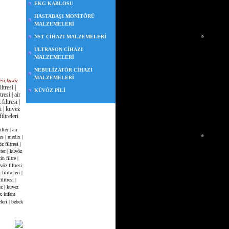
EKG KABLOSU
HASTABAŞI MONİTÖRÜ
MALZEMELERİ
NST CİHAZI MALZEMELERİ
ULTRASON CİHAZI
MALZEMELERİ
NEBULİZATÖR CİHAZI
MALZEMELERİ
esi
,
kuvöz
ltresi |
KÜVÖZ PİLİ
resi | air
iltresi |
ri | kuvez
iltreleri
ilter
|
air
s | medix |
 filtresi
|
ter
|
küvöz
in filtre |
vöz filtresi
ilitreleri |
litresi |
öz | kuvez
x infant
leri | bebek