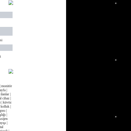
si
i
| monitör
ayfa |
lanlar |
l cihaz |
si | küvöz
kolluk |
ısı |
lığı |
ksijen
yışı |
tal