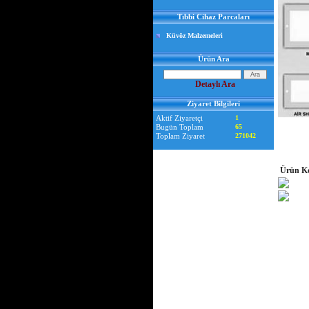
Tıbbi Cihaz Parcaları
Küvöz Malzemeleri
Ürün Ara
Detaylı Ara
Ziyaret Bilgileri
Aktif Ziyaretçi
1
Bugün Toplam
65
Toplam Ziyaret
271042
Ürün K