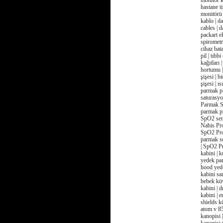
monitör ke
hastane ti
monitörü 
kablo | d
cables | 
packart ek
spirometre
cihaz bata
pil | tıbb
kağıtları
hortumu |
şişesi | b
şişesi | ı
parmak pr
saturasyo
Parmak Se
parmak pr
SpO2 sens
Nabis Pro
SpO2 Pro
parmak se
| SpO2 Pr
kabini | 
yedek par
hood yede
kabini sa
bebek küv
kabini | 
kabini | 
shields k
atom v 85
kanopisi 