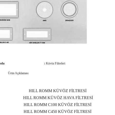
odu
:
Küvöz Filtreleri
Ürün Açıklaması
HILL ROMM KÜVÖZ FİLTRESİ
HILL ROMM KÜVÖZ HAVA FİLTRESİ
HILL ROMM
C100
KÜVÖZ
FİLTRESİ
HILL ROMM
C450
KÜVÖZ
FİLTRESİ