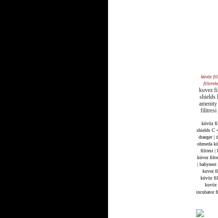
küvöz fil
filitrele
kuvez fil
shields 
amenity k
filitres
küvöz fi
shields C 
draeger |
ohmeda küv
filtresi |
küvez filtr
| babynest 
kuvez fi
küvöz fil
kuvöz |
incubator fi