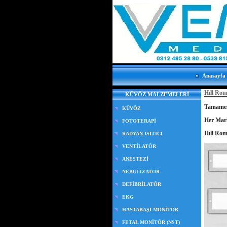
Anasayfa
Hıll Rom
KÜVÖZ MALZEMELERİ
Tamamen
KÜVÖZ
Her Mar
FOTOTERAPİ
Hıll Rom
RADYAN ISITICI
VENTİLATÖR
ANESTEZİ
NEBULİZATÖR
DEFİBRİLATÖR
EKG
HASTABAŞI MONİTÖR
FETAL MONİTÖR (NST)