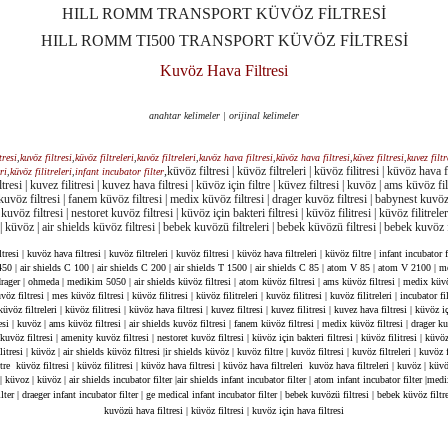
HILL ROMM
TRANSPORT KÜVÖZ
FİLTRESİ
HILL ROMM
TI500 TRANSPORT KÜVÖZ
FİLTRESİ
Kuvöz Hava Filtresi
anahtar kelimeler | orijinal kelimeler
tresi
,
kuvöz filtresi
,
küvöz filtreleri
,
kuvöz filtreleri
,
kuvöz hava filtresi
,
küvöz hava filtresi
,
küvez filtresi
,
kuvez filtr
,
küvöz filtresi | küvöz filtreleri | küvöz filitresi | küvöz hava fi
ri
,
küvöz filitreleri
,
infant incubator filter
tresi | kuvez filitresi | kuvez hava filtresi | küvöz için filtre | küvez filtresi | kuvöz | ams küvöz filt
kuvöz filtresi | fanem küvöz filtresi | medix küvöz filtresi | drager kuvöz filtresi | babynest kuvöz f
uvöz filtresi | nestoret kuvöz filtresi | küvöz için bakteri filtresi | küvöz filitresi | küvöz filitrele
i | küvöz | air shields küvöz filtresi | bebek kuvözü filtreleri | bebek küvözü filtresi | bebek kuvöz f
ltresi
|
kuvöz hava filtresi
|
kuvöz filtreleri
|
kuvöz filtresi
|
küvöz hava filtreleri
|
küvöz filtre
|
infant incubator f
450
|
air shields C 100
|
air shields C 200
|
air shields T 1500
| air shields C 85 | atom V 85 | atom V 2100 | me
 drager | ohmeda | medikim 5050 |
air shields küvöz filtresi
|
atom küvöz filtresi
|
ams küvöz filtresi
|
medix küvöz
öz filtresi
|
mes küvöz filtresi
|
küvöz filitresi
|
küvöz filitreleri
|
kuvöz filitresi
|
kuvöz filitreleri
|
incubator fil
 küvöz filtreleri | küvöz filitresi | küvöz hava filtresi | kuvez filtresi | kuvez filitresi | kuvez hava filtresi | küvöz iç
esi | kuvöz | ams küvöz filtresi | air shields kuvöz filtresi | fanem küvöz filtresi | medix küvöz filtresi | drager ku
kuvöz filtresi | amenity kuvöz filtresi | nestoret kuvöz filtresi | küvöz için bakteri filtresi | küvöz filitresi | küvöz f
litresi | küvöz | air shields küvöz filtresi |
ir shields küvöz |
kuvöz filtre | kuvöz filtresi | kuvöz filtreleri | kuvöz fi
tre küvöz filtresi | küvöz filitresi | küvöz hava filtresi | küvöz hava filtreleri kuvöz hava filtreleri | kuvöz | küv
 küvoz | küvöz | air shields incubator filter |air shields infant incubator filter | atom infant incubator filter |medi
lter | draeger infant incubator filter | ge medical infant incubator filter
| bebek kuvözü filtresi | bebek küvöz filtre
kuvözü hava filtresi | küvöz filtresi | kuvöz için hava filtresi