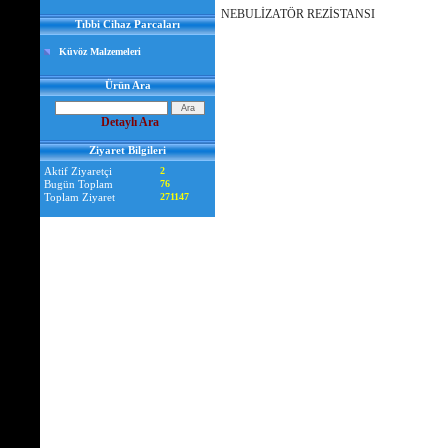
NEBULİZATÖR REZİSTANSI
Tıbbi Cihaz Parcaları
Küvöz Malzemeleri
Ürün Ara
Detaylı Ara
Ziyaret Bilgileri
Aktif Ziyaretçi
2
Bugün Toplam
76
Toplam Ziyaret
271147