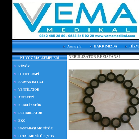
Anasayfa
HAKKIMIZDA
HİZM
NEBULİZATÖR REZİSTANSI
KÜVÖZ MALZEMELERİ
KÜVÖZ
FOTOTERAPİ
RADYAN ISITICI
VENTİLATÖR
ANESTEZİ
NEBULİZATÖR
DEFİBRİLATÖR
EKG
HASTABAŞI MONİTÖR
FETAL MONİTÖR (NST)