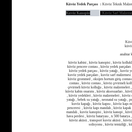
Küvöz Yedek Parçası
:
Küvöz Teknik Malze
Kuvöz Kanopisi
:
Küvöz Sarf Malzemel
Küvö
küvöz
anahtar k
küvöz kabini , küvöz kanopisi , küvöz kollukla
küvöz pencere contası , küvöz yedek parçaları ,
küvöz yedek parçası , küvöz yatağı , kuvöz ye
kuvöz yedek parçaları , kuvöz sarf malzemesi ,
küvöz grommed , oksijen hortum giriş contası 
contası , küvöz contası , küvöz çevirmeli kol
çevirmeli küvöz kolluğu , küvöz malzemeleri , 
küvöz kabin onarımı , küvöz aksesuarları , kü
, küvöz yedekleri , küvöz malzemeleri , küvöz 
yatağı , bebek su yatağı , neonatal su yatağı , pe
kuvöz kapağı , küvöz kapısı , küvöz kapı ma
penceresi , küvöz kapı mandalı , küvöz kapak 
mandalı , kuvöz kanopisi , küvöz kanopi , küvö
hava perdesi , küvöz bataryası , tı 500 batarya ,
küvöz aküsü , transport kuvöz aküsü , küvöz 
solisyonu , küvöz temizliği ,