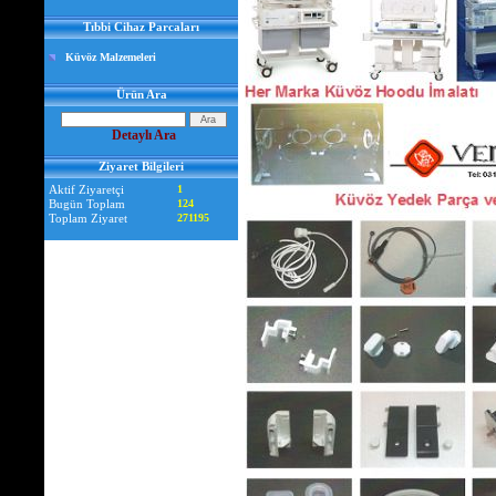
Tıbbi Cihaz Parcaları
Küvöz Malzemeleri
Ürün Ara
Detaylı Ara
Ziyaret Bilgileri
Aktif Ziyaretçi
1
Bugün Toplam
124
Toplam Ziyaret
271195