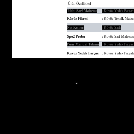
Ürün Özellikleri
Tıbbi Sarf Malzeme
:
Küvöz Yedek Parças
Küvöz Filtresi
:
Küvöz Teknik Malze
Nst Kemeri
:
Küvöz Sarfı
Spo2 Probu
:
Kuvöz Sarf Malzeme
Puar Mandal Takımı
:
Küvöz Yedek Parças
Küvöz Yedek Parçası
:
Küvöz Yedek Parçala