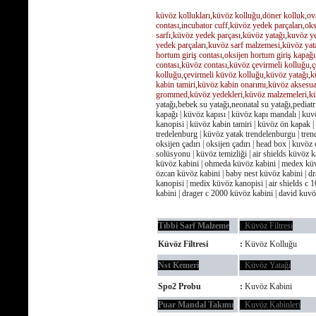
küvöz kollukları
,
küvöz kolluğu
,
döner kolluk
,
ov
contası
,
incubator cuff
,
küvöz yedek parçaları
,
oks
sarfı
,
küvöz yedek parçası
,
küvöz yatağı
,
kuvöz ye
yedek parçaları
,
kuvöz sarf malzemesi
,
küvöz yata
hortum giriş contası
,
oksijen hortum giriş kapağı
contası
,
küvöz contası
,
küvöz çevirmeli kolluğu
,
ç
kolluğu
,
çevirmeli küvöz kolluğu
,
küvöz yatağı
,
k
kabin tamiri
,
küvöz kabin onarımı
,
küvöz aksesua
grommed
,
küvöz yedekleri
,
küvöz malzemeleri
,
kü
yatağı,bebek su yatağı,neonatal su yatağı,pediatr
kapağı | küvöz kapısı | küvöz kapı mandalı | ku
kanopisi | küvöz kabin tamiri | küvöz ön kapak 
tredelenburg | küvöz yatak trendelenburgu | tren
oksijen çadırı | oksijen çadırı | head box | kuv
solüsyonu | küvöz temizliği | air shields küvöz 
küvöz kabini | ohmeda küvöz kabini | medex küvö
özcan küvöz kabini | baby nest küvöz kabini | dr
kanopisi | medix küvöz kanopisi | air shields c 
kabini | drager c 2000 küvöz kabini | david kuv
Tıbbi Sarf Malzeme
:
Küvöz Filtresi
Küvöz Filtresi
:
Küvöz Kolluğu
Nst Kemeri
:
Küvöz Yatağı
Spo2 Probu
:
Kuvöz Kabini
Puar Mandal Takımı
:
Kuvöz Kabinleri