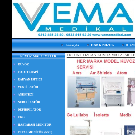
Anasayfa
HAKKIMIZDA
HİZM
ERTUNÇ ÖZCAN KÜVÖZ MALZEMELE
KÜVÖZ MALZEMELERİ
KÜVÖZ
FOTOTERAPİ
RADYAN ISITICI
VENTİLATÖR
ANESTEZİ
NEBULİZATÖR
DEFİBRİLATÖR
EKG
HASTABAŞI MONİTÖR
FETAL MONİTÖR (NST)