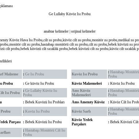
ıklaması
Ge Lullaby Küvöz Isı Probu
anahtar kelimeler | orijinal kelimeler
ıty Küvöz Hava Isı Probu,cilt ısı probu,küvöz cilt ısı probu,monitör ısı probu,medikal ısı pr
 probu,monitör cilt ısı probu,hastabaşı monitörü cilt ısı probu,cilt ısı probu,bebek küvözü ısı p
zü cilt probu,bebek küvözü cilt sıcaklık probu,bebek küvözü cilt ısı probu,küvöz cilt sıcaklık 
llikleri
:
Hastabaşı Monitör
arf Malzeme
:
Ge Isı Probu
Kuvöz Isı Probu
Probu
sı Probu
:
Ge küvöz Isı Probu
Küvöz Malzemeleri
:
Küvöz Isı Probu
:
Ge Lullaby Küvöz Isı
Ams Küvöz
:
Hastabaşı Monitörü
ilt Isı Probu
Probu
Malzemeleri
Probu
bu
:
Bebek Kuvözü Isı Probları
Ams Amenıty Küvöz
:
Küvöz Cilt Isı Pro
:
Hastabaşı Monitörü
k Probu
:
Kuvöz Isı Probu
Küvöz Sarfı
Probu
Küvöz Yedek
edek Parçası
:
Bebek Küvözü Isı Probu
:
Bebek Küvözü Cilt
Parçaları
:
Hastabaşı Monitörü Cilt Isı
arfları
Probu