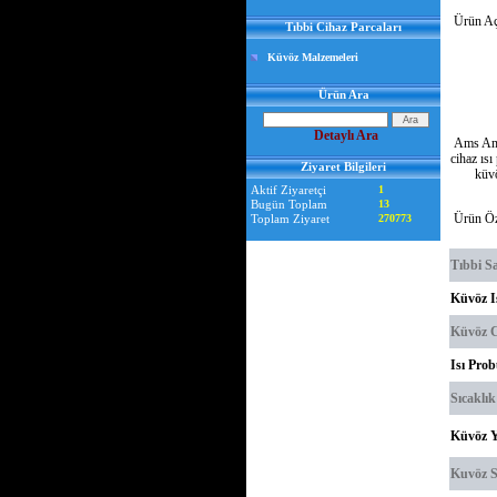
Ürün Aç
Tıbbi Cihaz Parcaları
Küvöz Malzemeleri
Ürün Ara
Detaylı Ara
Ams Amen
cihaz ısı
Ziyaret Bilgileri
küvö
Aktif Ziyaretçi
1
Bugün Toplam
13
Ürün Öze
Toplam Ziyaret
270773
Tıbbi S
Küvöz I
Küvöz C
Isı Pro
Sıcaklı
Küvöz Y
Kuvöz S