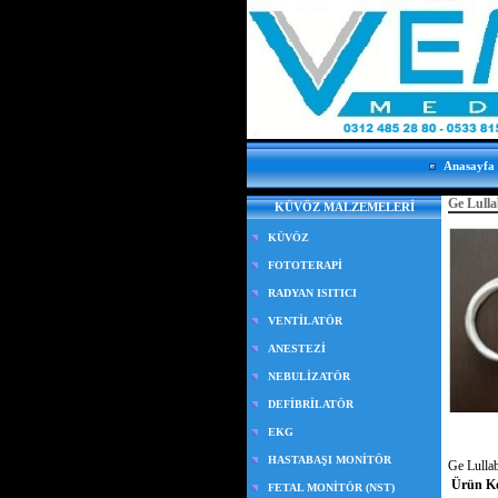
Anasayfa
Ge Lulla
KÜVÖZ MALZEMELERİ
KÜVÖZ
FOTOTERAPİ
RADYAN ISITICI
VENTİLATÖR
ANESTEZİ
NEBULİZATÖR
DEFİBRİLATÖR
EKG
HASTABAŞI MONİTÖR
Ge Lulla
Ürün K
FETAL MONİTÖR (NST)