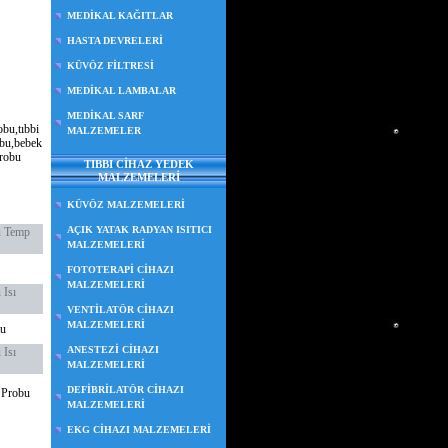
MEDİKAL KAĞITLAR
HASTA DEVRELERİ
KÜVÖZ FİLTRESİ
MEDİKAL LAMBALAR
MEDİKAL SARF
obu,tıbbi
MALZEMELER
robu,bebek
probu
TIBBI CİHAZ YEDEK
MALZEMELERİ
KÜVÖZ MALZEMELERİ
AÇIK YATAK RADYAN ISITICI
ü Temp
MALZEMELERİ
FOTOTERAPİ CİHAZI
MALZEMELERİ
 Isı
VENTİLATÖR CİHAZI
MALZEMELERİ
bu
ANESTEZİ CİHAZI
 Isı
MALZEMELERİ
DEFİBRİLATÖR CİHAZI
 Probu
MALZEMELERİ
EKG CİHAZI MALZEMELERİ