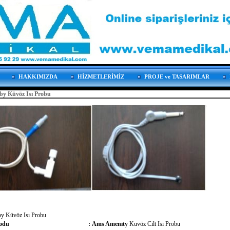
HAKKIMIZDA
HİZMETLERİMİZ
PROJE ve TASARIMLAR
by Küvöz Isı Probu
by Küvöz Isı Probu
odu
:
Ams Amenıty
Kuvöz Cilt Isı Probu