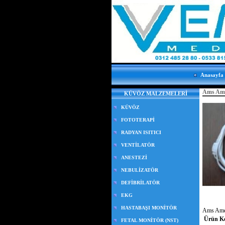
Anasayfa
Ams Amen
KÜVÖZ MALZEMELERİ
KÜVÖZ
FOTOTERAPİ
RADYAN ISITICI
VENTİLATÖR
ANESTEZİ
NEBULİZATÖR
DEFİBRİLATÖR
EKG
HASTABAŞI MONİTÖR
Ams Amen
Ürün K
FETAL MONİTÖR (NST)