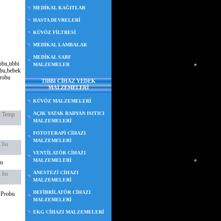
MEDİKAL KAĞITLAR
HASTA DEVRELERİ
KÜVÖZ FİLTRESİ
MEDİKAL LAMBALAR
MEDİKAL SARF
obu,tıbbi
MALZEMELER
robu,bebek
probu
TIBBI CİHAZ YEDEK
MALZEMELERİ
KÜVÖZ MALZEMELERİ
AÇIK YATAK RADYAN ISITICI
ü Temp
MALZEMELERİ
FOTOTERAPİ CİHAZI
MALZEMELERİ
 Isı
VENTİLATÖR CİHAZI
MALZEMELERİ
bu
ANESTEZİ CİHAZI
 Isı
MALZEMELERİ
DEFİBRİLATÖR CİHAZI
 Probu
MALZEMELERİ
EKG CİHAZI MALZEMELERİ