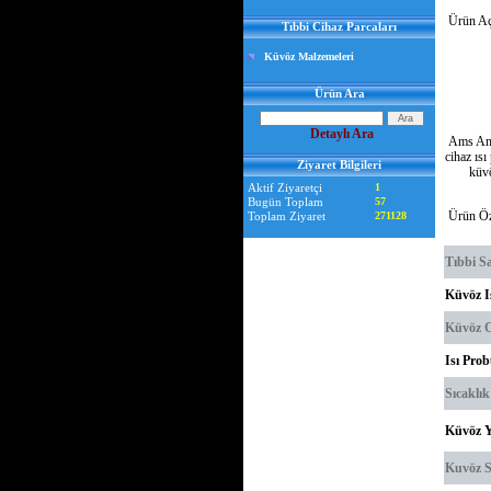
Ürün Aç
Tıbbi Cihaz Parcaları
Küvöz Malzemeleri
Ürün Ara
Detaylı Ara
Ams Amen
cihaz ısı
Ziyaret Bilgileri
küvö
Aktif Ziyaretçi
1
Bugün Toplam
57
Ürün Öze
Toplam Ziyaret
271128
Tıbbi S
Küvöz I
Küvöz C
Isı Pro
Sıcaklı
Küvöz Y
Kuvöz S