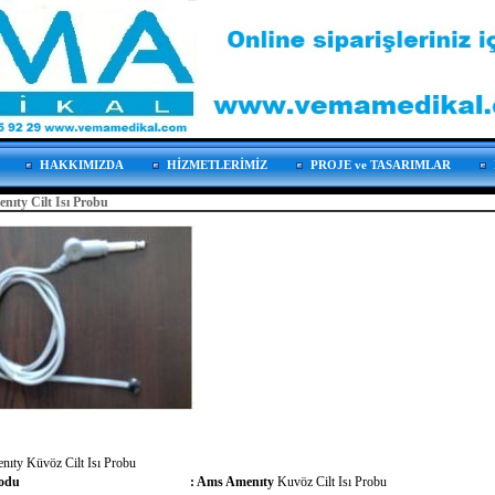
HAKKIMIZDA
HİZMETLERİMİZ
PROJE ve TASARIMLAR
ıty Cilt Isı Probu
ıty Küvöz Cilt Isı Probu
odu
:
Ams Amenıty
Kuvöz Cilt Isı Probu