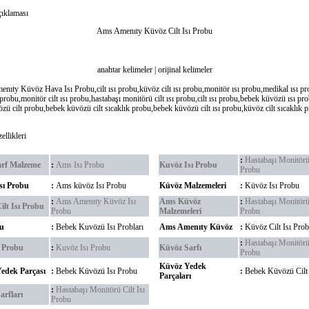
ıklaması
Ams Amenıty Küvöz Cilt Isı Probu
anahtar kelimeler | orijinal kelimeler
ıty Küvöz Hava Isı Probu,cilt ısı probu,küvöz cilt ısı probu,monitör ısı probu,medikal ısı pr
 probu,monitör cilt ısı probu,hastabaşı monitörü cilt ısı probu,cilt ısı probu,bebek küvözü ısı p
zü cilt probu,bebek küvözü cilt sıcaklık probu,bebek küvözü cilt ısı probu,küvöz cilt sıcaklık 
llikleri
:
Hastabaşı Monitör
arf Malzeme
:
Ams Isı Probu
Kuvöz Isı Probu
Probu
sı Probu
:
Ams küvöz Isı Probu
Küvöz Malzemeleri
:
Küvöz Isı Probu
:
Ams Amenıty Küvöz Isı
Ams Küvöz
:
Hastabaşı Monitörü
ilt Isı Probu
Probu
Malzemeleri
Probu
bu
:
Bebek Kuvözü Isı Probları
Ams Amenıty Küvöz
:
Küvöz Cilt Isı Pro
:
Hastabaşı Monitörü
k Probu
:
Kuvöz Isı Probu
Küvöz Sarfı
Probu
Küvöz Yedek
edek Parçası
:
Bebek Küvözü Isı Probu
:
Bebek Küvözü Cilt
Parçaları
:
Hastabaşı Monitörü Cilt Isı
arfları
Probu